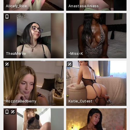
Alicely_Rice
AnastasiaAniess
TheaMerve
-Miss-K
RozzitaBedberry
Katie_Cutest