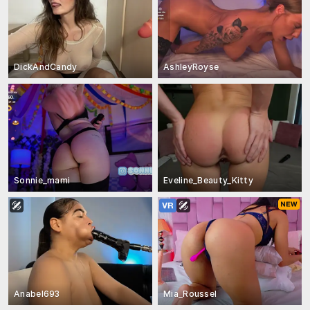
DickAndCandy
AshleyRoyse
Sonnie_mami
Eveline_Beauty_Kitty
Anabel693
Mia_Roussel