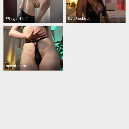
FReyja_44
KalaBeckett_
brendacom