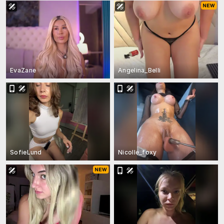
EvaZane
Angelina_Belli
SofieLund
Nicolle_foxy