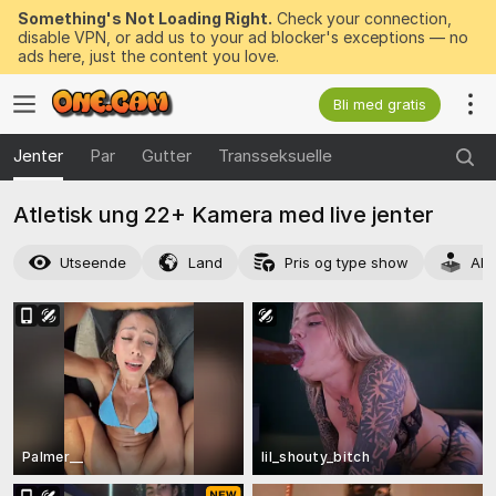
Something's Not Loading Right.
Check your connection,
disable VPN, or add us to your ad blocker's exceptions — no
ads here, just the content you love.
Bli med gratis
Jenter
Par
Gutter
Transseksuelle
Atletisk ung 22+ Kamera med live jenter
Utseende
Land
Pris og type show
Akt
Palmer__
lil_shouty_bitch