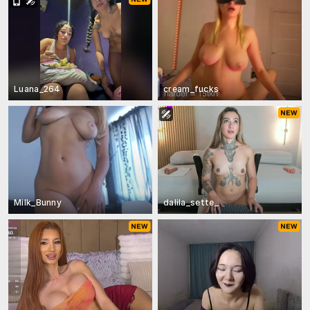
Luana_264
cream_fucks
Milk_Bunny
dalila_sette_