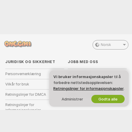
Norsk
JURIDISK OG SIKKERHET
JOBB MED OSS
Personvernerklæring
Bli en modell
Vi bruker informasjonskapsler
til å
forbedre nettstedsopplevelsen:
Vilkår for bruk
Studio-registrering
Retningslinjer for informasjonskapsler
.
Retningslinjer for DMCA
Webcam Affiliate-program
Administrer
Godta alle
Retningslinjer for
informasjonskapsler
Guide til foreldrekontroll
Hjelp mot slaveri