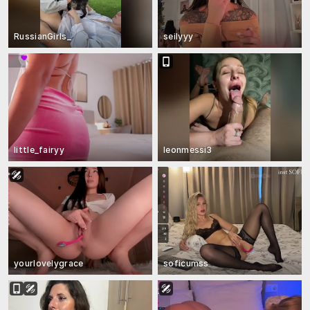
RussianGirls_
seilyyy
little_fairyy
leonmessi3
yourlovelygrace
soficumss